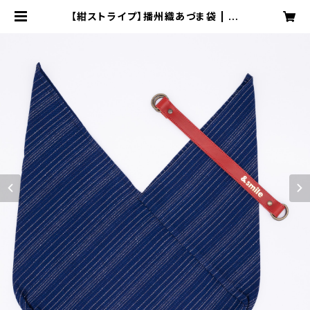
【紺ストライプ】播州織あづま袋 | 播
州織雑貨 ＆smile工房