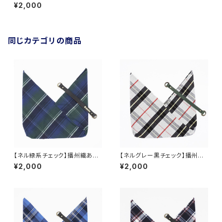
¥2,000
同じカテゴリの商品
【ネル緑系チェック】播州織あづ
【ネルグレー黒チェック】播州織
ま袋
あづま袋
¥2,000
¥2,000