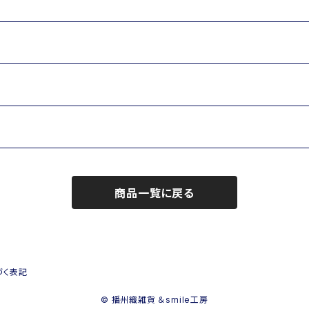
商品一覧に戻る
づく表記
© 播州織雑貨 ＆smile工房