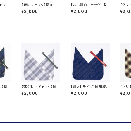
ェック】
【青紺チェック】播州織
【ネル紺白チェック】播
【グレ
あづま袋
州織あづま袋
州織
¥2,000
¥2,000
¥2,
ク】播
【薄グレーチェック】播州
【紺ストライプ】播州織
【ネル
織あづま袋
あづま袋
州織
¥2,000
¥2,000
¥2,