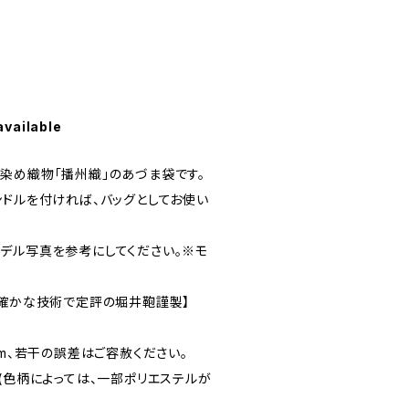
available
染め織物「播州織」のあづま袋です。
ンドルを付ければ、バッグとしてお使い
デル写真を参考にしてください。※モ
は確かな技術で定評の堀井鞄謹製】
cm、若干の誤差はご容赦ください。
(色柄によっては、一部ポリエステルが