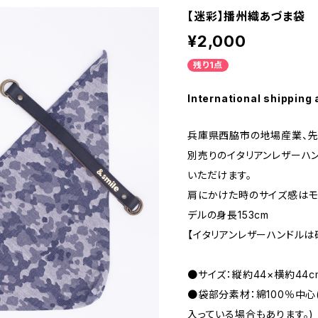
【迷彩】播州織あづま袋
¥2,000
残り1点
International shipping 
兵庫県西脇市の地場産業、先
別売りのイタリアンレザーハ
いただけます。
肩にかけた時のサイズ感はモ
デルの身長153cm
【イタリアンレザーハンドル
●サイズ：縦約44×横約44
●袋部分素材：綿100％中心
入っている場合もあります。)