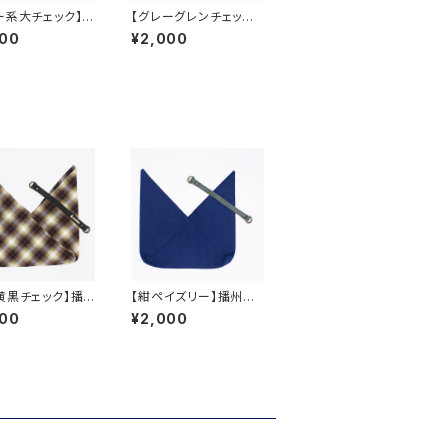
ー系大チェック】播
【グレーグレンチェック】
あづま袋
播州織あづま袋
000
¥2,000
黄黒チェック】播
【紺ペイズリー】播州織
あづま袋
あづま袋
000
¥2,000