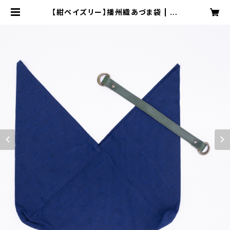
【紺ペイズリー】播州織あづま袋 | 播
州織雑貨 ＆smile工房