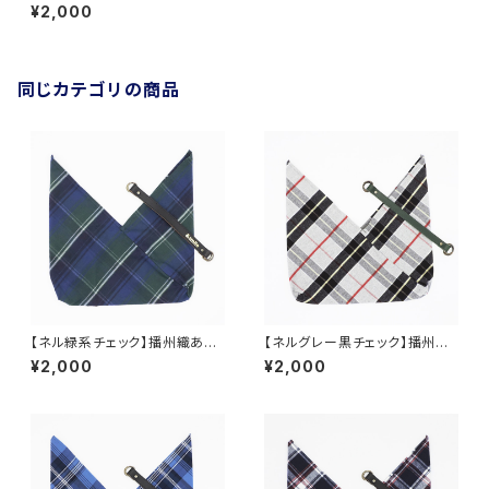
¥2,000
同じカテゴリの商品
【ネル緑系チェック】播州織あづ
【ネルグレー黒チェック】播州織
ま袋
あづま袋
¥2,000
¥2,000