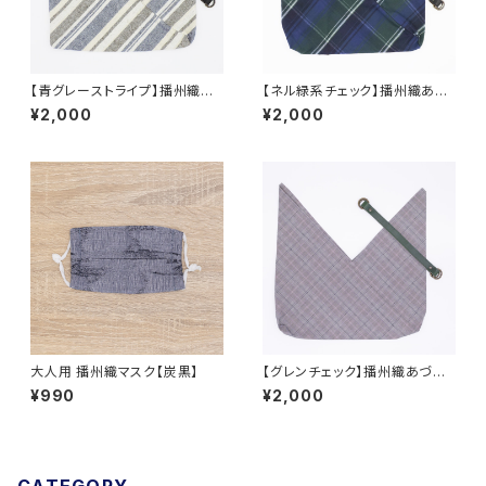
【青グレーストライプ】播州織あ
【ネル緑系チェック】播州織あづ
づま袋
ま袋
¥2,000
¥2,000
大人用 播州織マスク【炭黒】
【グレンチェック】播州織あづま
袋
¥990
¥2,000