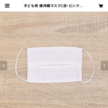
子ども用 播州織マスク【白・ピンク】 |
播州織雑貨 ＆smile工房