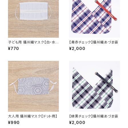
子ども用 播州織マスク【白・水
【青赤チェック】播州織あづま袋
色】
¥770
¥2,000
大人用 播州織マスク【ドット柄】
【緑黒チェック】播州織あづま袋
¥990
¥2,000