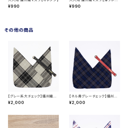
ー】
¥990
¥990
その他の商品
【グレー系大チェック】播州織あ
【ネル青グレーチェック】播州織
づま袋
あづま袋
¥2,000
¥2,000