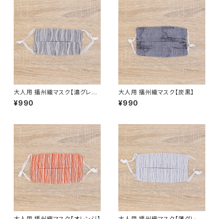
大人用 播州織マスク【濃グレ
大人用 播州織マスク【炭黒】
ー】
¥990
¥990
大人用 播州織マスク【オレンジ】
大人用 播州織マスク【薄グレ